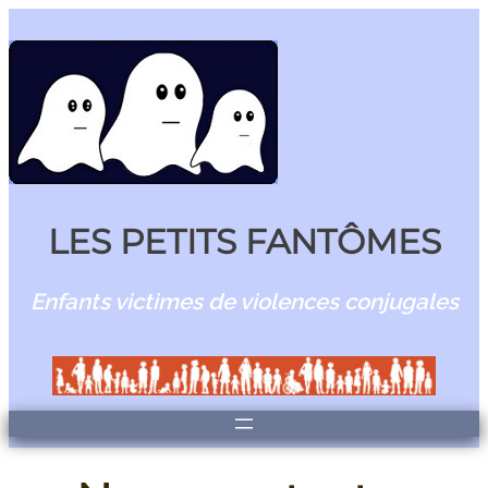
Aller
au
contenu
LES PETITS FANTÔMES
Enfants victimes de violences conjugales