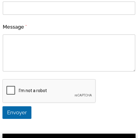
Message
*
Envoyer