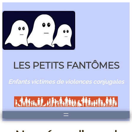
Aller
au
contenu
LES PETITS FANTÔMES
Enfants victimes de violences conjugales